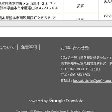
8/2/
熊本県熊本市東区沼山津４-２８-７４
災害
熊本県熊本市東区沼山津４-２８-６４
8/2/
熊本県熊本市南区川口町２５５５-２
災害
熊本県熊本市南区奥古閑町１０１６-１
8/1/
熊本県熊本市南区富合町平原７４９-３
災害 : 沿線家屋の傾倒
〜熊本県熊本市南区富合町平原８００
に伴う安全対策
8/7/
7/30/
熊本県熊本市西区島崎５-５-１６
について
免責事項
お問い合わせ先
災害
〜熊本県熊本市西区島崎５-５-１８
◯防災全般（道路規制情報を除く
7/29/
熊本県八代市鏡町宝出１０４５-３８
災害
熊本県知事公室危機管理防災局 
〜熊本県八代市鏡町野崎１０２８-１
TEL：
096-383-1111
（代表）
7/29/
熊本県八代郡氷川町宮原５４７-３
FAX：096-383-1503
災害
〜熊本県八代郡氷川町宮原４２３
E-Mail：
bousaisuishin@pref.kumam
8/7/
7/29/
熊本県八代市鏡町宝出５-１
災害
〜熊本県八代市鏡町鏡１１５９-８
8/5/
7/28/
熊本県熊本市南区野田３-１４
災害 : 道路損壊
〜熊本県上益城郡嘉島町犬渕２５７
8/6/2
Copyright © Kumamoto Prefecture All Rights Reserved.