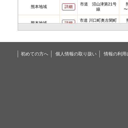
市道 沼山津第21号
熊本地域
詳細
線
〜
市道 川口町奥古閑町
熊本地域
詳細
第１号線
〜
主要地方道 宇土甲
熊本地域
詳細
佐線
市道 島崎4丁目5丁目
初めての方へ
個人情報の取り扱い
情報の利用
熊本地域
詳細
第1号線
八代地域
八代不知火線
詳細
八代地域
鏡宮原線
詳細
八代地域
八代鏡線
詳細
主要地方道 熊本嘉
熊本地域
詳細
島線