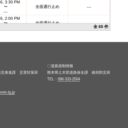
26, 3:30 PM
〜
全面通行止め
---
---
26, 2:00 PM
〜
全面通行止め
---
全 65 件
---
26, 8:00 PM
〜
解除
---
26, 3:00 PM
26, 2:30 PM
〜
全面通行止め
---
---
）
〇道路規制情報
26, 2:00 PM
〜
全面通行止め
---
防災推進課 災害対策班
熊本県土木部道路保全課 維持防災班
---
TEL：
096-333-2504
26, 8:30 AM
〜
解除
---
oto.lg.jp
26, 5:00 PM
26, 8:30 AM
〜
解除
---
26, 5:00 PM
26, 10:00 PM
〜
解除
---
6, 12:00 PM