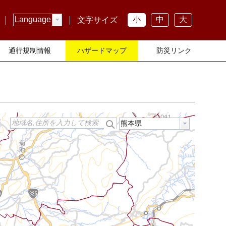
小
中
大
Language
文字サイズ
通行規制情報
ハザードマップ
防災リンク
地域名,住所を入力して検索
熊本県