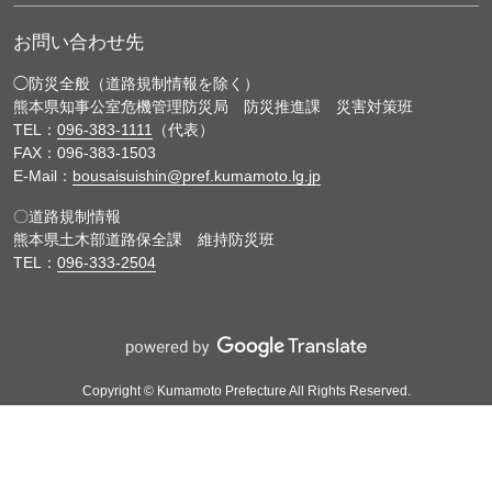
お問い合わせ先
市道 六田島田
熊本県熊本市南区城南町
熊本地域
詳細
◯防災全般（道路規制情報を除く）
第1号線
〜熊本県熊本市南区城南
熊本県知事公室危機管理防災局 防災推進課 災害対策班
TEL：
096-383-1111
（代表）
FAX：096-383-1503
E-Mail：
bousaisuishin@pref.kumamoto.lg.jp
市道 沼山津３
熊本県熊本市東区沼山津
熊本地域
詳細
〇道路規制情報
丁目第８号線
〜熊本県熊本市東区沼山津
熊本県土木部道路保全課 維持防災班
TEL：
096-333-2504
市道 沼山津第
熊本県熊本市東区沼山津４
熊本地域
詳細
21号線
〜熊本県熊本市東区沼山津
Copyright © Kumamoto Prefecture All Rights Reserved.
市道 川口町奥古
熊本県熊本市南区川口町
熊本地域
詳細
閑町第１号線
〜熊本県熊本市南区奥古閑