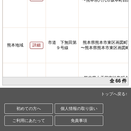
〜熊本県八代市坂本町西部
市道 下無田第
熊本県熊本市東区画図町
熊本地域
詳細
９号線
〜熊本県熊本市東区画図町
熊本県上天草市松島町合
天草地域
国道324号
詳細
全 66 件
〜熊本県上天草市松島町今
トップへ戻る↑
初めての方へ
個人情報の取り扱い
熊本県上天草市松島町今泉
天草地域
国道324号
詳細
〜熊本県上天草市松島町今
ご利用にあたって
免責事項